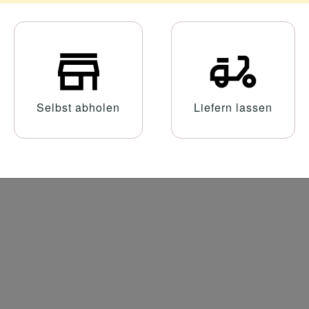
Selbst abholen
Liefern lassen